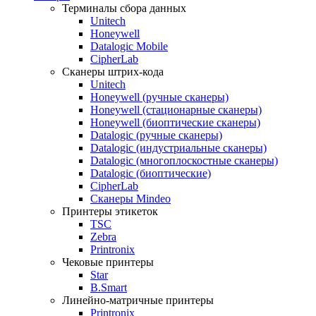
Терминалы сбора данных
Unitech
Honeywell
Datalogic Mobile
CipherLab
Сканеры штрих-кода
Unitech
Honeywell (ручные сканеры)
Honeywell (стационарные сканеры)
Honeywell (биоптические сканеры)
Datalogic (ручные сканеры)
Datalogic (индустриальные сканеры)
Datalogic (многоплоскостные сканеры)
Datalogic (биоптические)
CipherLab
Сканеры Mindeo
Принтеры этикеток
TSC
Zebra
Printronix
Чековые принтеры
Star
B.Smart
Линейно-матричные принтеры
Printronix