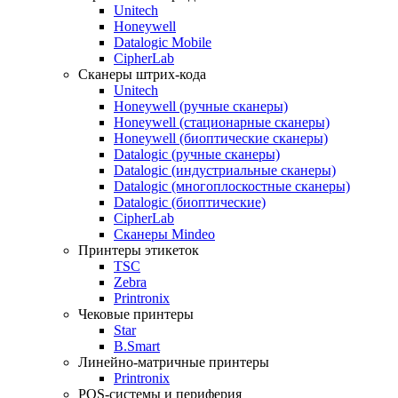
Unitech
Honeywell
Datalogic Mobile
CipherLab
Сканеры штрих-кода
Unitech
Honeywell (ручные сканеры)
Honeywell (стационарные сканеры)
Honeywell (биоптические сканеры)
Datalogic (ручные сканеры)
Datalogic (индустриальные сканеры)
Datalogic (многоплоскостные сканеры)
Datalogic (биоптические)
CipherLab
Сканеры Mindeo
Принтеры этикеток
TSC
Zebra
Printronix
Чековые принтеры
Star
B.Smart
Линейно-матричные принтеры
Printronix
POS-системы и периферия