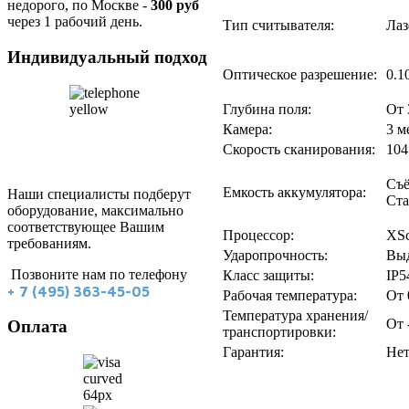
недорого, по Москве -
300 руб
через 1 рабочий день.
Тип считывателя:
Лаз
Индивидуальный
подход
Оптическое разрешение:
0.1
Глубина поля:
От 
Камера:
3 м
Скорость сканирования:
104
Съё
Емкость аккумулятора:
Наши специалисты подберут
Ста
оборудование, максимально
соответствующее Вашим
Процессор:
XS
требованиям.
Ударопрочность:
Выд
Позвоните нам по телефону
Класс защиты:
IP5
+ 7 (495) 363-45-05
Рабочая температура:
От 
Температура хранения/
От 
Оплата
транспортировки:
Гарантия:
Не