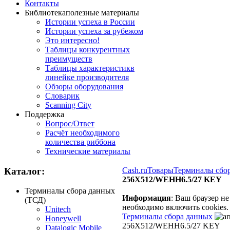
Контакты
Библиотека
полезные материалы
Истории успеха в России
Истории успеха за рубежом
Это интересно!
Таблицы конкурентных
преимуществ
Таблицы характеристик
в
линейке производителя
Обзоры оборудования
Словарик
Scanning City
Поддержка
Вопрос/Ответ
Расчёт необходимого
количества риббона
Технические материалы
Каталог:
Cash.ru
Товары
Терминалы сбо
256X512/WEHH6.5/27 KEY
Терминалы сбора данных
Информация
: Ваш браузер н
(ТСД)
необходимо включить cookies.
Unitech
Терминалы сбора данных
Honeywell
256X512/WEHH6.5/27 KEY
Datalogic Mobile