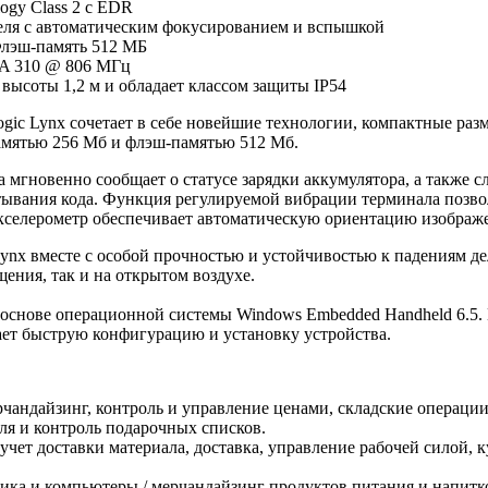
ology Class 2 с EDR
еля с автоматическим фокусированием и вспышкой
лэш-память 512 МБ
A 310 @ 806 МГц
высоты 1,2 м и обладает классом защиты IP54
ogic Lynx сочетает в себе новейшие технологии, компактные раз
мятью 256 Мб и флэш-памятью 512 Мб.
 мгновенно сообщает о статусе зарядки аккумулятора, а также с
ывания кода. Функция регулируемой вибрации терминала позво
кселерометр обеспечивает автоматическую ориентацию изображе
nx вместе с особой прочностью и устойчивостью к падениям де
ения, так и на открытом воздухе.
 основе операционной системы Windows Embedded Handheld 6.5
ает быструю конфигурацию и установку устройства.
рчандайзинг, контроль и управление ценами, складские операции
ля и контроль подарочных списков.
учет доставки материала, доставка, управление рабочей силой, 
ика и компьютеры / мерчандайзинг продуктов питания и напитк