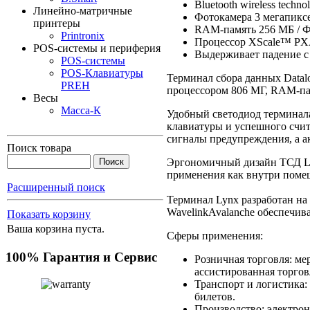
Bluetooth wireless techn
Линейно-матричные
Фотокамера 3 мегапикс
принтеры
RAM-память 256 МБ / Ф
Printronix
Процессор XScale™ PX
POS-системы и периферия
Выдерживает падение с 
POS-системы
POS-Клавиатуры
Терминал сбора данных Datal
PREH
процессором 806 МГ, RAM-па
Весы
Масса-К
Удобный светодиод терминала
клавиатуры и успешного счит
сигналы предупреждения, а а
Поиск товара
Эргономичный дизайн ТСД Ly
применения как внутри помещ
Расширенный поиск
Терминал Lynx разработан на
WavelinkAvalanche обеспечив
Показать корзину
Ваша корзина пуста.
Сферы применения:
100%
Гарантия и Сервис
Розничная торговля: ме
ассистированная торгов
Транспорт и логистика: 
билетов.
Производство: электрон