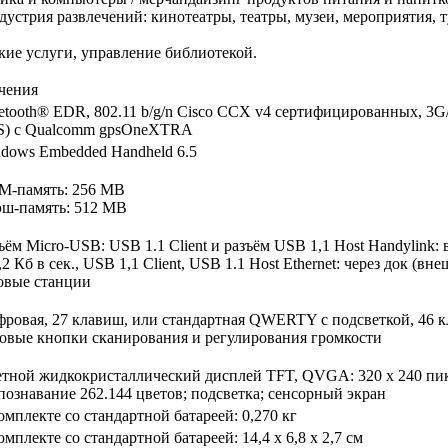
устрия развлечений: кинотеатры, театры, музеи, мероприятия, т
кие услуги, управление библиотекой.
чения
etooth® EDR, 802.11 b/g/n Cisco CCX v4 сертифицированных, 3G/
S) с Qualcomm gpsOneXTRA
dows Embedded Handheld 6.5
-память: 256 MB
ш-память: 512 MB
ъём Micro-USB: USB 1.1 Client и разъём USB 1,1 Host Handylink:
,2 Кб в сек., USB 1,1 Client, USB 1.1 Host Ethernet: через док (в
овые станции
ровая, 27 клавиш, или стандартная QWERTY с подсветкой, 46 
овые кнопки сканирования и регулирования громкости
тной жидкокристаллический дисплей TFT, QVGA: 320 x 240 пикс
познавание 262.144 цветов; подсветка; сенсорный экран
омплекте со стандартной батареей: 0,270 кг
омплекте со стандартной батареей: 14,4 x 6,8 x 2,7 см