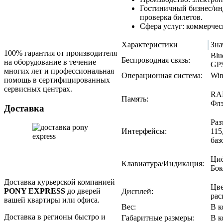
Гостиничный бизнес/инд
проверка билетов.
Сфера услуг: коммерчес
Характеристики
Зна
100% гарантия от производителя
Blu
Беспроводная связь:
на оборудование в течение
GP
многих лет и профессиональная
Операционная система:
Win
помощь в сертифицированных
сервисных центрах.
RAM
Память:
Флэ
Доставка
Раз
Интерфейсы:
115
баз
Циф
Клавиатура/Индикация:
Бок
Доставка курьерской компанией
Цве
PONY EXPRESS
до дверей
Дисплей:
рас
вашей квартиры или офиса.
Вес:
В к
Доставка в регионы быстро и
Габаритные размеры:
В к