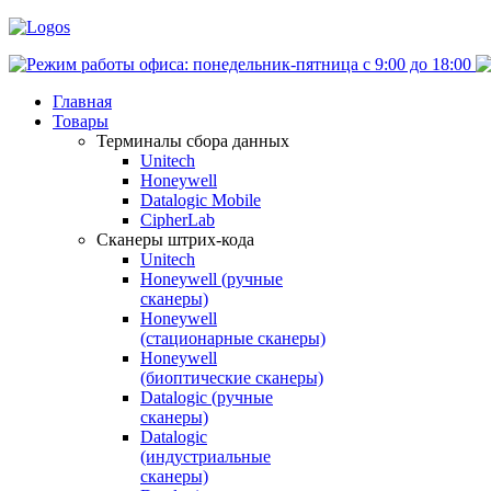
Главная
Товары
Терминалы сбора данных
Unitech
Honeywell
Datalogic Mobile
CipherLab
Сканеры штрих-кода
Unitech
Honeywell (ручные
сканеры)
Honeywell
(стационарные сканеры)
Honeywell
(биоптические сканеры)
Datalogic (ручные
сканеры)
Datalogic
(индустриальные
сканеры)