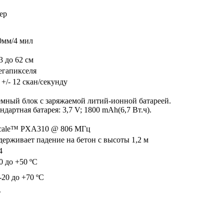
ер
0мм/4 мил
3 до 62 см
егапикселя
 +/- 12 скан/секунду
мный блок с заряжаемой литий-ионной батареей.
ндартная батарея: 3,7 V; 1800 mAh(6,7 Вт.ч).
cale™ PXA310 @ 806 МГц
ерживает падение на бетон с высоты 1,2 м
4
0 до +50 ºC
-20 до +70 ºC
т