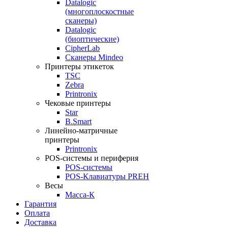
Datalogic
(многоплоскостные
сканеры)
Datalogic
(биоптические)
CipherLab
Сканеры Mindeo
Принтеры этикеток
TSC
Zebra
Printronix
Чековые принтеры
Star
B.Smart
Линейно-матричные
принтеры
Printronix
POS-системы и периферия
POS-системы
POS-Клавиатуры PREH
Весы
Масса-К
Гарантия
Оплата
Доставка