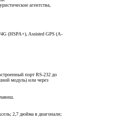
уристические агентства,
4G (HSPA+), Assisted GPS (A-
 встроенный порт RS-232 до
нешний модуль) или через
клавиш.
ель; 2,7 дюйма в диагонали;