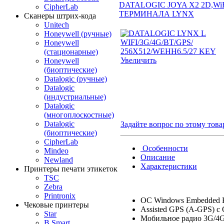
DATALOGIC JOYA X2 2D,WiFi
CipherLab
ТЕРМИНАЛА LYNX
Сканеры штрих-кода
Unitech
Honeywell (ручные)
Honeywell
(стационарные)
Увеличить
Honeywell
(биоптические)
Datalogic (ручные)
Datalogic
(индустриальные)
Datalogic
(многоплоскостные)
Datalogic
Задайте вопрос по этому това
(биоптические)
CipherLab
Особенности
Mindeo
Описание
Newland
Характеристики
Принтеры печати этикеток
TSC
Zebra
Printronix
ОС Windows Embedded H
Чековые принтеры
Assisted GPS (A-GPS) 
Star
Мобильное радио 3G/4G
B.Smart