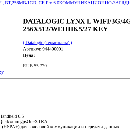
, BT,256MB/1GB, CE Pro 6.0
КОММУНИКАЦИОННО-ЗАРЯДН
DATALOGIC LYNX L WIFI/3G/4G
256X512/WEHH6.5/27 KEY
( Datalogic (терминалы) )
Артикул: 944400001
Цена:
RUB 55 720
ру
andheld 6.5
с Qualcomm gpsOneXTRA
 (HSPA+) для голосовой коммуникации и передачи данных